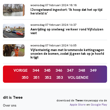
woensdag 07 februari 2024 18:18
IJsvogelwand ingestort: ‘Ik hoop dat het op tijd
hersteld is’
woensdag 07 februari 2024 16:37
Aanrijding op snelweg: verkeer rond Vijfsluizen
vast
woensdag 07 februari 2024 16:05
Vijfentwintig man met brommende kettingzagen
snoeien de bomen, zodat jij geen tak op je hoofd
krijgt
VORIGE
344
345
346
347
348
349
350
351
352
353
VOLGENDE
dit is Twee
download de
Twee
nieuwsapp via de
Apple Store
en
Google Play
Over ons