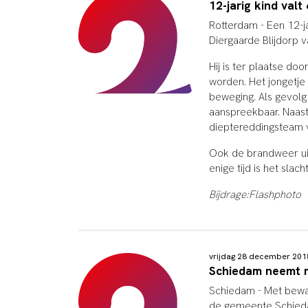
12-jarig kind valt
Rotterdam - Een 12-ja
Diergaarde Blijdorp 
Hij is ter plaatse do
worden. Het jongetje 
beweging. Als gevolg 
aanspreekbaar. Naast
dieptereddingsteam 
Ook de brandweer uit
enige tijd is het sla
Bijdrage:Flashphoto
vrijdag 28 december 20
Schiedam neemt 
Schiedam - Met bewa
de gemeente Schieda