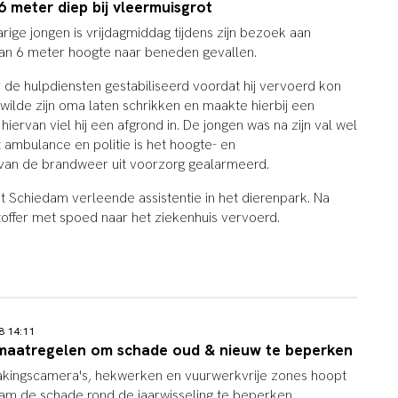
 6 meter diep bij vleermuisgrot
rige jongen is vrijdagmiddag tijdens zijn bezoek aan
van 6 meter hoogte naar beneden gevallen.
or de hulpdiensten gestabiliseerd voordat hij vervoerd kon
wilde zijn oma laten schrikken en maakte hierbij een
hiervan viel hij een afgrond in. De jongen was na zijn val wel
 ambulance en politie is het hoogte- en
van de brandweer uit voorzorg gealarmeerd.
 Schiedam verleende assistentie in het dierenpark. Na
chtoffer met spoed naar het ziekenhuis vervoerd.
18 14:11
maatregelen om schade oud & nieuw te beperken
kingscamera's, hekwerken en vuurwerkvrije zones hoopt
m de schade rond de jaarwisseling te beperken.