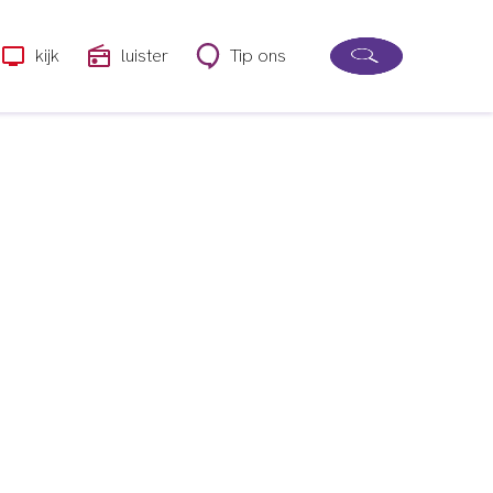
kijk
luister
Tip ons