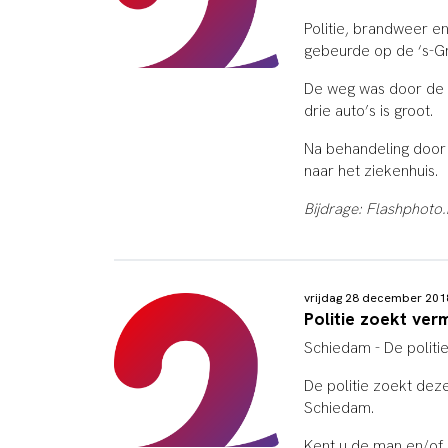
Politie, brandweer 
gebeurde op de ‘s-G
De weg was door de a
drie auto’s is groot.
Na behandeling door 
naar het ziekenhuis.
Bijdrage: Flashphoto.
vrijdag 28 december 20
Politie zoekt ver
Schiedam - De politi
De politie zoekt deze
Schiedam.
Kent u de man en/of