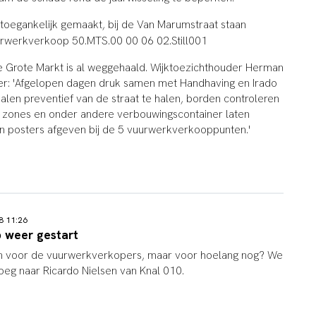
ntoegankelijk gemaakt, bij de Van Marumstraat staan
 Grote Markt is al weggehaald. Wijktoezichthouder Herman
itter: 'Afgelopen dagen druk samen met Handhaving en Irado
len preventief van de straat te halen, borden controleren
e zones en onder andere verbouwingscontainer laten
en posters afgeven bij de 5 vuurwerkverkooppunten.'
18 11:26
 weer gestart
en voor de vuurwerkverkopers, maar voor hoelang nog? We
eg naar Ricardo Nielsen van Knal 010.