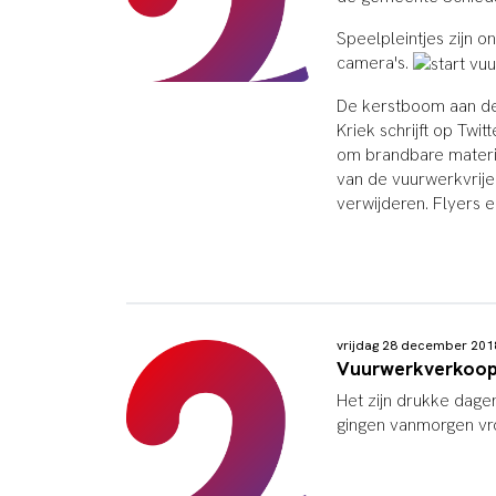
Speelpleintjes zijn o
camera's.
De kerstboom aan de
Kriek schrijft op Tw
om brandbare materia
van de vuurwerkvrij
verwijderen. Flyers 
vrijdag 28 december 20
Vuurwerkverkoop
Het zijn drukke dag
gingen vanmorgen vro