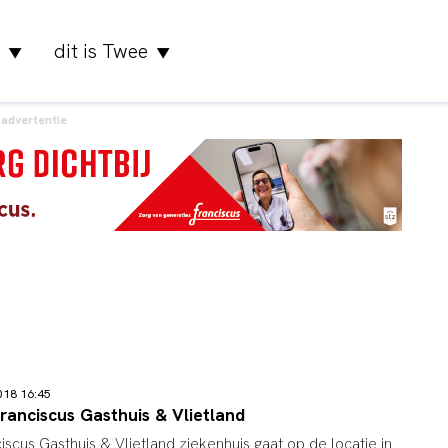
dit is Twee
▼
▼
advertentie
018 16:45
Franciscus Gasthuis & Vlietland
iscus Gasthuis & Vlietland ziekenhuis gaat op de locatie in