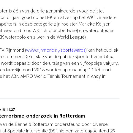
er is één van de drie genomineerden voor de titel
won dit jaar goud op het EK en zilver op het WK. De andere
orters in deze categorie zijn roeister Marieke Keijser
eltwee en brons WK lichte dubbeltwee) en waterpoloster
K waterpolo en zilver in de World League).
TV Rijnmond (
www.rijnmond.nl/sportawards
) kan het publiek
stemmen. De uitslag van de publieksjury telt voor 50%
ordt bepaald door de uitslag van een vijfkoppige vakjury.
terdam-Rijnmond 2018 worden op maandag 11 februari
ens het ABN AMRO World Tennis Tournament in Ahoy in
018 11:27
terrorisme-onderzoek in Rotterdam
 van de Eenheid Rotterdam ondersteund door diverse
st Speciale Interventie (DSI) hielden zaterdagochtend 29