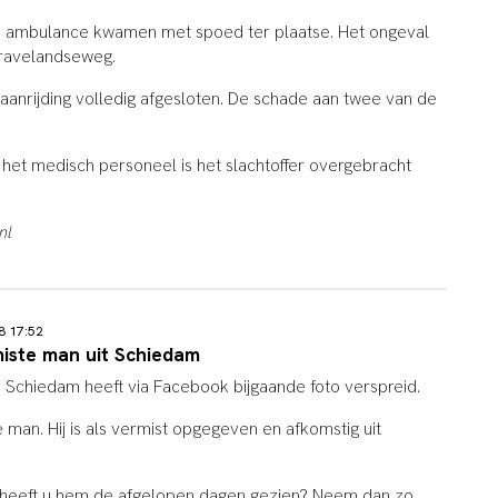
en ambulance kwamen met spoed ter plaatse. Het ongeval
ravelandseweg.
anrijding volledig afgesloten. De schade aan twee van de
het medisch personeel is het slachtoffer overgebracht
nl
18 17:52
miste man uit Schiedam
e Schiedam heeft via Facebook bijgaande foto verspreid.
 man. Hij is als vermist opgegeven en afkomstig uit
 heeft u hem de afgelopen dagen gezien? Neem dan zo