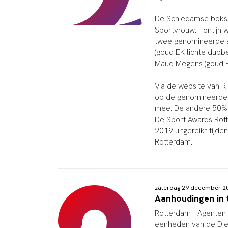
De Schiedamse boksst
Sportvrouw. Fontijn 
twee genomineerde sp
(goud EK lichte dubb
Maud Megens (goud E
Via de website van R
op de genomineerden 
mee. De andere 50% w
De Sport Awards Rot
2019 uitgereikt tijd
Rotterdam.
zaterdag 29 december 2
Aanhoudingen in 
Rotterdam - Agenten
eenheden van de Dien