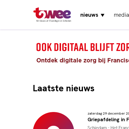
nieuws
media
▼
Het nieuws uit Vlaardingen en Schiedam
Laatste nieuws
zaterdag 29 december 2
Griepafdeling in 
Schiedam -
Het Franc