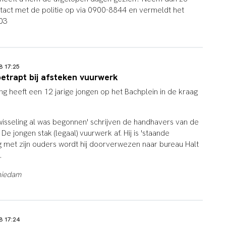
tact met de politie op via 0900-8844 en vermeldt het
03
18 17:25
betrapt bij afsteken vuurwerk
g heeft een 12 jarige jongen op het Bachplein in de kraag
rwisseling al was begonnen' schrijven de handhavers van de
De jongen stak (legaal) vuurwerk af. Hij is 'staande
g met zijn ouders wordt hij doorverwezen naar bureau Halt
.
hiedam
18 17:24