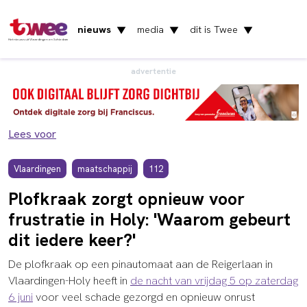
nieuws
media
dit is Twee
▼
▼
▼
Het nieuws uit Vlaardingen en Schiedam
advertentie
Lees voor
Vlaardingen
maatschappij
112
Plofkraak zorgt opnieuw voor
frustratie in Holy: 'Waarom gebeurt
dit iedere keer?'
De plofkraak op een pinautomaat aan de Reigerlaan in
Vlaardingen-Holy heeft in
de nacht van vrijdag 5 op zaterdag
6 juni
voor veel schade gezorgd en opnieuw onrust