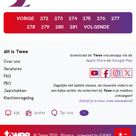
VORIGE
272
273
274
275
276
277
278
279
280
281
VOLGENDE
dit is Twee
download de
Twee
nieuwsapp via de
Apple Store
en
Google Play
Over ons
Vacatures
FAQ
PBO
Dagelijks het laatste nieuws, de nieuwste video's en
een kijkje achter de schermen bij
Twee
in je mailbox
Jaarstukken
ontvangen?
Klachtenregeling
Schrijf je in voor onze nieuwsbrief
kijk
luister
Tip ons
© Twee 2026
Privacy
powered by ESENS