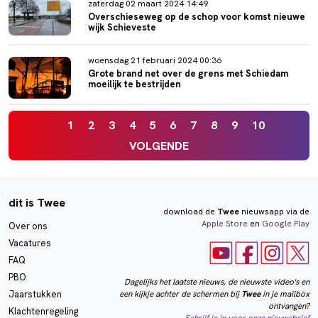
zaterdag 02 maart 2024 14:49
Overschieseweg op de schop voor komst nieuwe
wijk Schieveste
woensdag 21 februari 2024 00:36
Grote brand net over de grens met Schiedam
moeilijk te bestrijden
1
2
3
4
5
6
7
8
9
10
VOLGENDE
dit is Twee
download de
Twee
nieuwsapp via de
Apple Store
en
Google Play
Over ons
Vacatures
FAQ
PBO
Dagelijks het laatste nieuws, de nieuwste video's en
een kijkje achter de schermen bij
Twee
in je mailbox
Jaarstukken
ontvangen?
Klachtenregeling