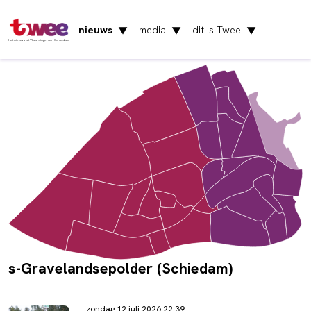
nieuws
media
dit is Twee
▼
▼
▼
Het nieuws uit Vlaardingen en Schiedam
s-Gravelandsepolder (Schiedam)
zondag 12 juli 2026 22:39