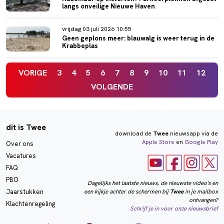
langs onveilige Nieuwe Haven
vrijdag 03 juli 2026 10:55
Geen geplons meer: blauwalg is weer terug in de
Krabbeplas
VORIGE
3
4
5
6
7
8
9
10
11
12
VOLGENDE
dit is Twee
download de
Twee
nieuwsapp via de
Apple Store
en
Google Play
Over ons
Vacatures
FAQ
PBO
Dagelijks het laatste nieuws, de nieuwste video's en
een kijkje achter de schermen bij
Twee
in je mailbox
Jaarstukken
ontvangen?
Klachtenregeling
Schrijf je in voor onze nieuwsbrief